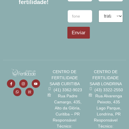
fertilidade!
m
m
e
a
T
T
*
i
e
r
l
l
a
*
e
t
Enviar
f
a
o
m
n
e
e
n
t
o
d
CENTRO DE
CENTRO DE
e
FERTILIDADE
FERTILIDADE
I
n
SAAB CURITIBA
SAAB LONDRINA
t
(41) 3362-9023
(43) 3322-2550
e
Rua Padre
Rua Alvarenga
r
Camargo, 435,
Peixoto, 435
e
Alto da Glória,
Lago Parque,
s
Curitiba – PR
Londrina, PR
s
Responsável
Responsável
e
Técnico:
Técnico:
*