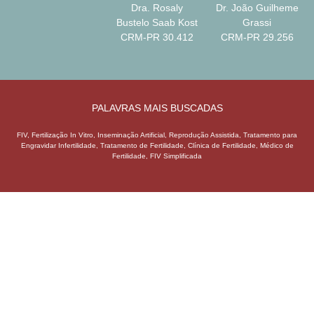
Dra. Rosaly
Dr. João Guilheme
Bustelo Saab Kost
Grassi
CRM-PR 30.412
CRM-PR 29.256
PALAVRAS MAIS BUSCADAS
FIV, Fertilização In Vitro, Inseminação Artificial, Reprodução Assistida, Tratamento para
Engravidar Infertilidade, Tratamento de Fertilidade, Clínica de Fertilidade, Médico de
Fertilidade, FIV Simplificada