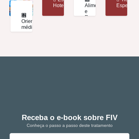
Hoteleira
Alimentação
Especiais
e
Recreação
Orientação
médica
Receba o e-book sobre FIV
Conheça o passo a passo deste tratamento
N