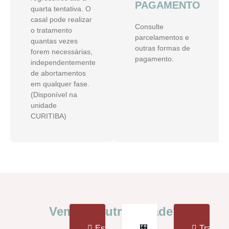
PAGAMENTO
quarta tentativa. O
casal pode realizar
Consulte
o tratamento
parcelamentos e
quantas vezes
outras formas de
forem necessárias,
pagamento.
independentemente
de abortamentos
em qualquer fase.
(Disponível na
unidade
CURITIBA)
Vem de Outra Cidade?
Estrutura
Transpo