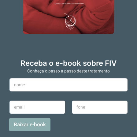
Receba o e-book sobre FIV
Conheça o passo a passo deste tratamento
N
o
m
e
E
T
*
-
e
m
l
a
e
Baixar e-book
i
f
l
o