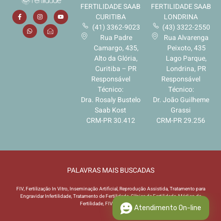
I
FERTILIDADE SAAB
FERTILIDADE SAAB
n
CURITIBA
LONDRINA
t
(41) 3362-9023
(43) 3322-2550
e
Rua Padre
Rua Alvarenga
r
Camargo, 435,
Peixoto, 435
e
Alto da Glória,
Lago Parque,
s
Curitiba – PR
Londrina, PR
s
Responsável
Responsável
e
Técnico:
Técnico:
*
Dra. Rosaly Bustelo
Dr. João Guilheme
Saab Kost
Grassi
CRM-PR 30.412
CRM-PR 29.256
PALAVRAS MAIS BUSCADAS
FIV, Fertilização In Vitro, Inseminação Artificial, Reprodução Assistida, Tratamento para
Engravidar Infertilidade, Tratamento de Fertilidade, Clínica de Fertilidade, Médico de
Fertilidade, FIV Simplificada