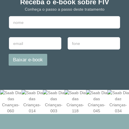
Receba o e-book sobre FIV
Conheça o passo a passo deste tratamento
N
o
m
e
E
T
*
-
e
m
l
a
e
Baixar e-book
i
f
l
o
*
n
e