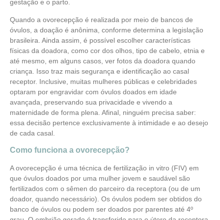
gestação e o parto.
Quando a ovorecepção é realizada por meio de bancos de
óvulos, a doação é anônima, conforme determina a legislação
brasileira. Ainda assim, é possível escolher características
físicas da doadora, como cor dos olhos, tipo de cabelo, etnia e
até mesmo, em alguns casos, ver fotos da doadora quando
criança. Isso traz mais segurança e identificação ao casal
receptor. Inclusive, muitas mulheres públicas e celebridades
optaram por engravidar com óvulos doados em idade
avançada, preservando sua privacidade e vivendo a
maternidade de forma plena. Afinal, ninguém precisa saber:
essa decisão pertence exclusivamente à intimidade e ao desejo
de cada casal.
Como funciona a ovorecepção?
A ovorecepção é uma técnica de fertilização in vitro (FIV) em
que óvulos doados por uma mulher jovem e saudável são
fertilizados com o sêmen do parceiro da receptora (ou de um
doador, quando necessário). Os óvulos podem ser obtidos do
banco de óvulos ou podem ser doados por parentes até 4º
grau. O embrião gerado é transferido para o útero da receptora,