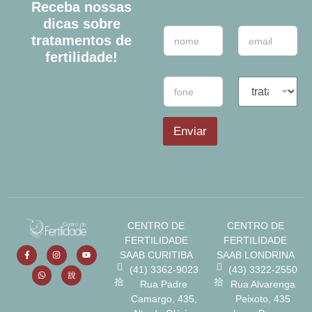
Receba nossas
dicas sobre
N
E
tratamentos de
o
-
fertilidade!
m
m
e
a
T
T
*
i
e
r
l
l
a
*
e
t
Enviar
f
a
o
m
n
e
e
n
t
o
d
CENTRO DE
CENTRO DE
e
FERTILIDADE
FERTILIDADE
I
n
SAAB CURITIBA
SAAB LONDRINA
t
(41) 3362-9023
(43) 3322-2550
e
Rua Padre
Rua Alvarenga
r
Camargo, 435,
Peixoto, 435
e