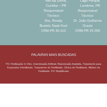
Alto da Glória,
Lago Parque,
s
Curitiba – PR
Londrina, PR
s
Responsável
Responsável
e
Técnico:
Técnico:
*
Dra. Rosaly
Dr. João Guilheme
Bustelo Saab Kost
Grassi
CRM-PR 30.412
CRM-PR 29.256
PALAVRAS MAIS BUSCADAS
FIV, Fertilização In Vitro, Inseminação Artificial, Reprodução Assistida, Tratamento para
Engravidar Infertilidade, Tratamento de Fertilidade, Clínica de Fertilidade, Médico de
Fertilidade, FIV Simplificada