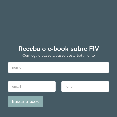
Receba o e-book sobre FIV
Conheça o passo a passo deste tratamento
N
o
m
e
E
T
*
-
e
m
l
a
e
Baixar e-book
i
f
l
o
*
n