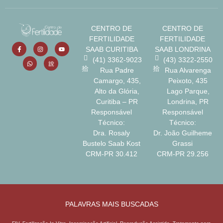
t
o
d
CENTRO DE
CENTRO DE
e
FERTILIDADE
FERTILIDADE
I
n
SAAB CURITIBA
SAAB LONDRINA
t
(41) 3362-9023
(43) 3322-2550
e
Rua Padre
Rua Alvarenga
r
Camargo, 435,
Peixoto, 435
e
Alto da Glória,
Lago Parque,
s
Curitiba – PR
Londrina, PR
s
Responsável
Responsável
e
Técnico:
Técnico:
*
Dra. Rosaly
Dr. João Guilheme
Bustelo Saab Kost
Grassi
CRM-PR 30.412
CRM-PR 29.256
PALAVRAS MAIS BUSCADAS