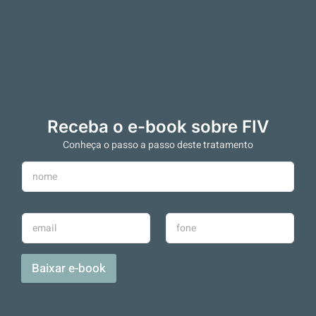
Receba o e-book sobre FIV
Conheça o passo a passo deste tratamento
N
o
m
e
E
T
*
-
e
m
l
a
e
Baixar e-book
i
f
l
o
*
n
e