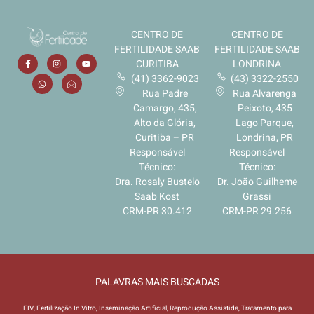
o
d
CENTRO DE
CENTRO DE
e
I
FERTILIDADE SAAB
FERTILIDADE SAAB
n
CURITIBA
LONDRINA
t
(41) 3362-9023
(43) 3322-2550
e
Rua Padre
Rua Alvarenga
r
Camargo, 435,
Peixoto, 435
e
Alto da Glória,
Lago Parque,
s
Curitiba – PR
Londrina, PR
s
Responsável
Responsável
e
Técnico:
Técnico:
*
Dra. Rosaly Bustelo
Dr. João Guilheme
Saab Kost
Grassi
CRM-PR 30.412
CRM-PR 29.256
PALAVRAS MAIS BUSCADAS
FIV, Fertilização In Vitro, Inseminação Artificial, Reprodução Assistida, Tratamento para