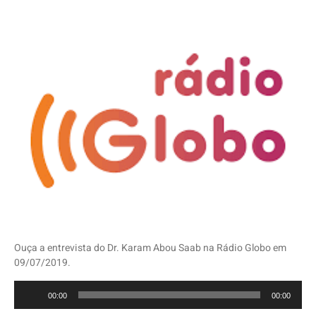
Ouça a entrevista do Dr. Karam Abou Saab na Rádio Globo em
09/07/2019.
Tocador
00:00
00:00
de