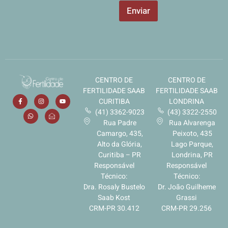
e
t
Enviar
f
a
o
m
n
e
e
n
t
o
d
CENTRO DE
CENTRO DE
e
I
FERTILIDADE SAAB
FERTILIDADE SAAB
n
CURITIBA
LONDRINA
t
(41) 3362-9023
(43) 3322-2550
e
Rua Padre
Rua Alvarenga
r
Camargo, 435,
Peixoto, 435
e
Alto da Glória,
Lago Parque,
s
Curitiba – PR
Londrina, PR
s
Responsável
Responsável
e
Técnico:
Técnico:
*
Dra. Rosaly Bustelo
Dr. João Guilheme
Saab Kost
Grassi
CRM-PR 30.412
CRM-PR 29.256