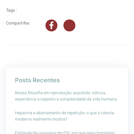
áudio
Tags :
Compartilhe:
Posts Recentes
Nossa filosofia em reprodução assistida: ciência,
experiência e respeito à complexidade da vida humana
Heparina e abortamento de repetição: o que a ciência
moderna realmente mostra?
Estimulação ovariana em FIV: por que mais hormônio