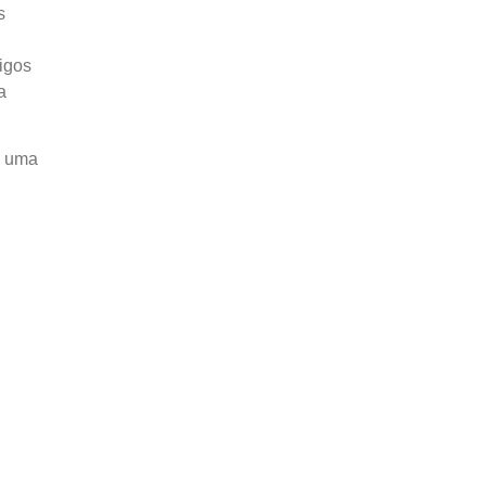
s
tigos
a
s uma